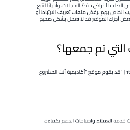
 الصلب لأغراض حفظ السجلات، وأحيانًا لتتبع
 الخاص بهم لرفض ملفات تعريف الارتباط أو
التي تم جمعها؟
قد يقوم موقع "أكاديمية أنت المشروع" [https://www.antaalmashroo3.com] بجمع واستخدام
ت خدمة العملاء واحتياجات الدعم بكفاءة